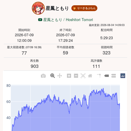
星鳳ともり
りーさるぷらん
星鳳ともり / Hoshitori Tomori
最終更新: 2026-08-04 14:09:03
開始時刻
終了時刻
配信時間
2026-07-09
2026-07-09
5:29:23
12:00:09
17:29:24
最大視聴者数
(07/09 16:39)
平均視聴者数
視聴時間
59
323
77
再生数
高評価数
903
111
80
60
40