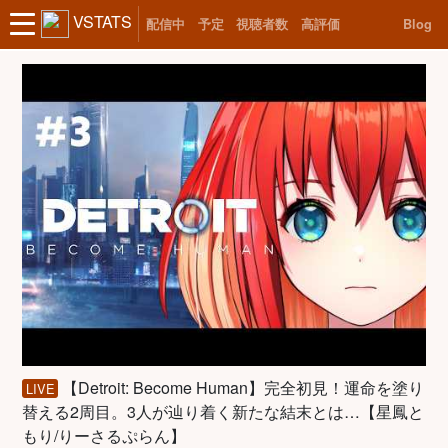
VSTATS
配信中
予定
視聴者数
高評価
Blog
【Detroit: Become Human】完全初見！運命を塗り
LIVE
替える2周目。3人が辿り着く新たな結末とは…【星鳳と
もり/りーさるぷらん】