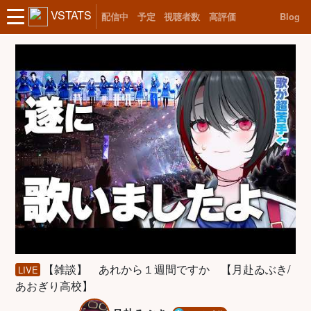
VSTATS
配信中
予定
視聴者数
高評価
Blog
【雑談】 あれから１週間ですか 【月赴ゐぶき/
LIVE
あおぎり高校】