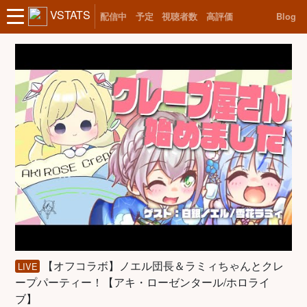
VSTATS
配信中
予定
視聴者数
高評価
Blog
【オフコラボ】ノエル団長＆ラミィちゃんとクレ
LIVE
ープパーティー！【アキ・ローゼンタール/ホロライ
ブ】