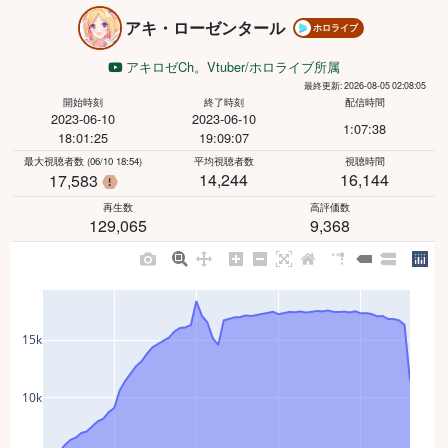
アキ・ローゼンタール
ホロライブ
アキロゼCh。Vtuber/ホロライブ所属
最終更新: 2026-08-05 02:08:05
開始時刻
終了時刻
配信時間
2023-06-10
2023-06-10
1:07:38
18:01:25
19:09:07
最大視聴者数
(06/10 18:54)
平均視聴者数
視聴時間
瞬間的な視聴者数の急増があったため、最大値から除外
14,244
16,144
17,583
再生数
高評価数
129,065
9,368
15k
10k