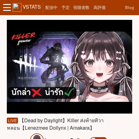
VSTATS
配信中
予定
視聴者数
高評価
Blog
【Dead by Daylight】Killer ส่งท้ายทิวา
LIVE
หลอน【Lenezmee Dollynx | Amakara】