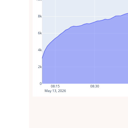
8k
6k
4k
2k
0
08:15
08:30
May 13, 2026