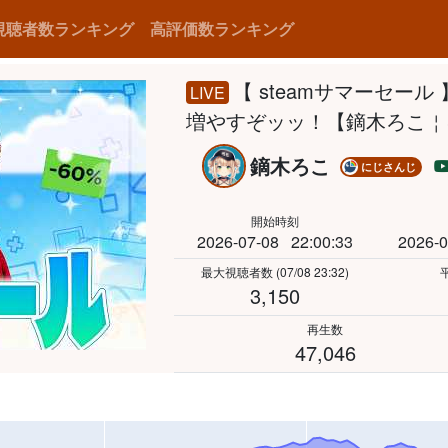
視聴者数ランキング
高評価数ランキング
【 steamサマーセー
LIVE
増やすぞッッ！【鏑木ろこ￤
鏑木ろこ
にじさんじ
開始時刻
2026-07-08
22:00:33
2026-0
最大視聴者数
(07/08 23:32)
3,150
再生数
47,046