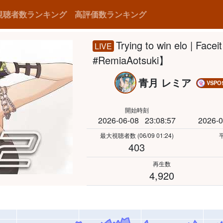
視聴者数ランキング
高評価数ランキング
Trying to win elo | Fac
LIVE
#RemiaAotsuki】
青月 レミア
VSPO!
開始時刻
2026-06-08
23:08:57
2026-0
最大視聴者数
(06/09 01:24)
403
再生数
4,920