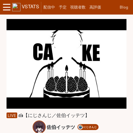
VSTATS
配信中
予定
視聴者数
高評価
Blog
🍰【にじさんじ／佐伯イッテツ】
LIVE
佐伯イッテツ
にじさんじ