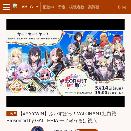
VSTATS
配信中
予定
視聴者数
高評価
Blog
【#YYYWIN】ぶいすぽっ！VALORANT紅白戦
LIVE
Presented by GALLERIA 一ノ瀬うるは視点