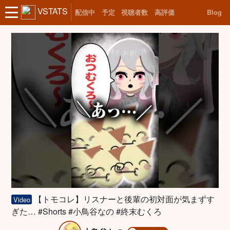
VSTATS
配信中
予定
視聴者数
高評価
Blog
【トモコレ】リスナーと後輩の初対面が気まずす
Video
ぎた… #Shorts #小鳥谷なの #終末むくろ