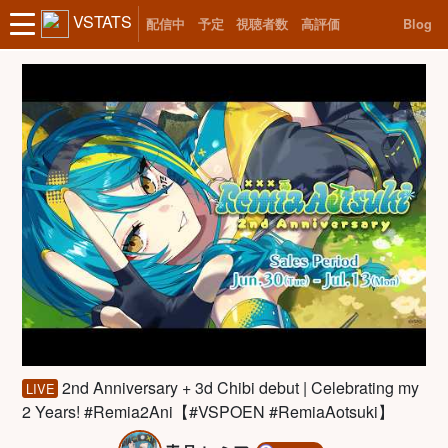
VSTATS
配信中
予定
視聴者数
高評価
Blog
2nd Anniversary + 3d Chibi debut | Celebrating my
LIVE
2 Years! #Remia2Ani【#VSPOEN #RemiaAotsuki】