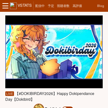
VSTATS
配信中
予定
視聴者数
高評価
Blog
【#DOKIBIRDAY2026】Happy Dokipendance
LIVE
Day【Dokibird】