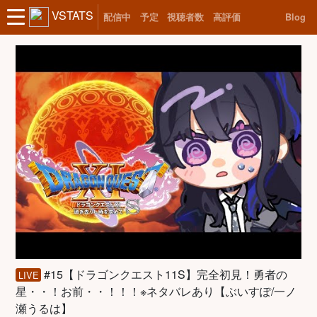
VSTATS
配信中
予定
視聴者数
高評価
Blog
#15【ドラゴンクエスト11S】完全初見！勇者の
LIVE
星・・！お前・・！！！※ネタバレあり【ぶいすぽ/一ノ
瀬うるは】