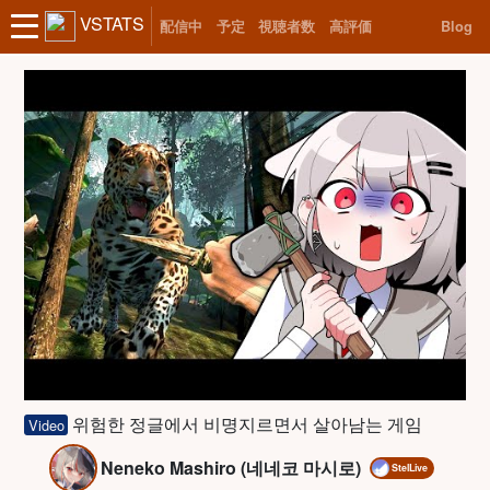
VSTATS
配信中
予定
視聴者数
高評価
Blog
위험한 정글에서 비명지르면서 살아남는 게임
Video
Neneko Mashiro (네네코 마시로)
StelLive