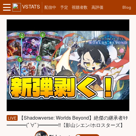
VSTATS
配信中
予定
視聴者数
高評価
Blog
【Shadowverse: Worlds Beyond】絶傑の継承者ｷﾀ
LIVE
━━━━(ﾟ∀ﾟ)━━━━!!【影山シエン/ホロスターズ】