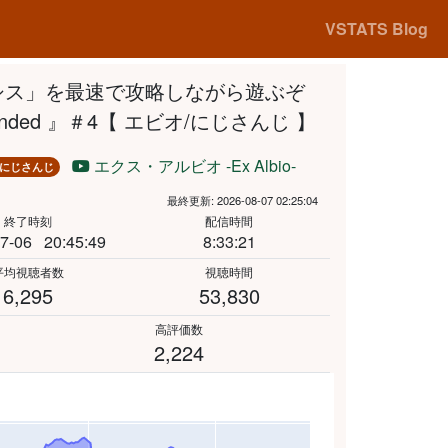
VSTATS Blog
シス」を最速で攻略しながら遊ぶぞ
Ascended 』＃4【 エビオ/にじさんじ 】
エクス・アルビオ -Ex Albio-
にじさんじ
最終更新: 2026-08-07 02:25:04
終了時刻
配信時間
7-06
20:45:49
8:33:21
平均視聴者数
視聴時間
6,295
53,830
高評価数
2,224