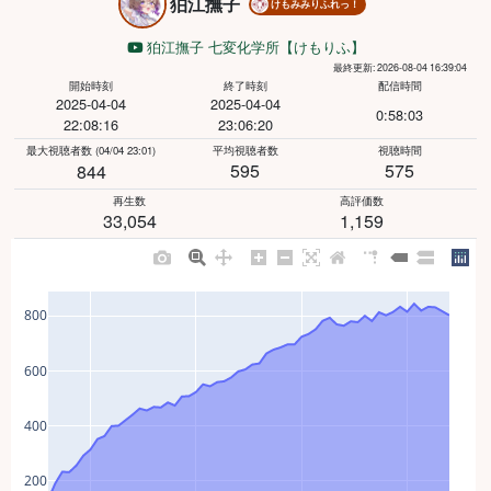
狛江撫子
けもみみりふれっ！
狛江撫子 七変化学所【けもりふ】
最終更新: 2026-08-04 16:39:04
開始時刻
終了時刻
配信時間
2025-04-04
2025-04-04
0:58:03
22:08:16
23:06:20
最大視聴者数
(04/04 23:01)
平均視聴者数
視聴時間
595
575
844
再生数
高評価数
33,054
1,159
800
600
400
200