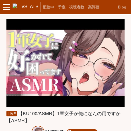
VSTATS
配信中
予定
視聴者数
高評価
Blog
【KU100/ASMR】1軍女子が俺になんの用ですか
LIVE
【ASMR】