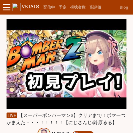
VSTATS
配信中
予定
視聴者数
高評価
Blog
【スーパーボンバーマン2】クリアまで！ボマーつ
LIVE
かまえた・・・！！！！！【にじさんじ/鈴原るる】