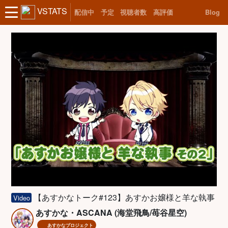
VSTATS
配信中
予定
視聴者数
高評価
Blog
【あすかなトーク#123】あすかお嬢様と羊な執事
Video
あすかな・ASCANA (海堂飛鳥/苺谷星空)
あすかなプロジェクト