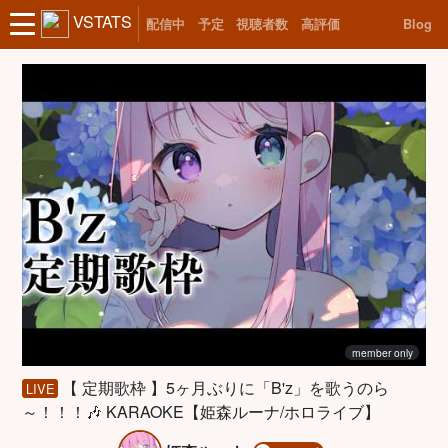
VSTATS
配信中
予定
視聴者数
高評価
Blog
member only
【 定期歌枠 】5ヶ月ぶりに「B'z」を歌うのら
LIVE
～！！！🎶 KARAOKE【姫森ルーナ/ホロライブ】