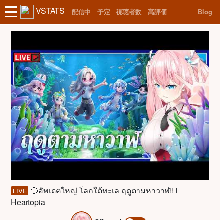
VSTATS
配信中
予定
視聴者数
高評価
Blog
🔴อัพเดตใหญ่ โลกใต้ทะเล ฤดูตามหาวาฬ!! l
LIVE
Heartopia