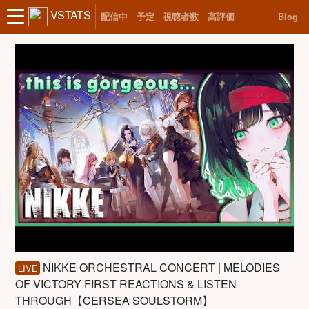
VSTATS
配信中
予定
視聴者数
高評価
Blog
NIKKE ORCHESTRAL CONCERT | MELODIES
LIVE
OF VICTORY FIRST REACTIONS & LISTEN
THROUGH【CERSEA SOULSTORM】