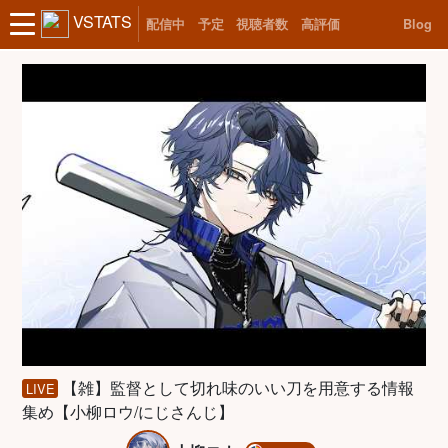
VSTATS
配信中
予定
視聴者数
高評価
Blog
【雑】監督として切れ味のいい刀を用意する情報
LIVE
集め【小柳ロウ/にじさんじ】