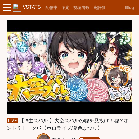
VSTATS
配信中
予定
視聴者数
高評価
Blog
【 #生スバル 】大空スバルの嘘を見抜け！嘘？ホ
LIVE
ント？トーク🍉【ホロライブ/夏色まつり】