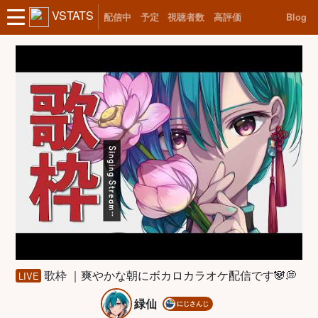
VSTATS
配信中
予定
視聴者数
高評価
Blog
歌枠 ｜爽やかな朝にボカロカラオケ配信です🐼💭
LIVE
緑仙
にじさんじ