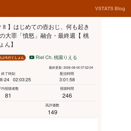
VSTATS Blog
 Over it 】はじめての壺おじ、何も起き
の大罪「憤怒」融合・最終週【 桃
しょん】
Riel Ch. 桃園りえる
めぷろだくしょん
最終更新: 2026-08-05 07:52:04
終了時刻
配信時間
8-24
02:03:25
3:01:58
平均視聴者数
視聴時間
81
246
高評価数
149