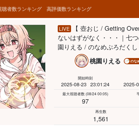
視聴者数ランキング
高評価数ランキング
【 壺おじ / Getting
LIVE
ないはずがなく・・・｜七つ
園りえる / のなめぷろだく
桃園りえる
のな
開始時刻
2025-08-23
23:01:24
2025-0
最大視聴者数
(08/24 00:05)
97
再生数
1,561