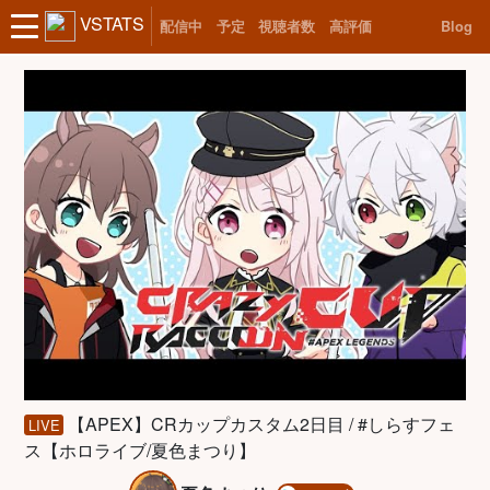
VSTATS
配信中
予定
視聴者数
高評価
Blog
【APEX】CRカップカスタム2日目 / #しらすフェ
LIVE
ス【ホロライブ/夏色まつり】