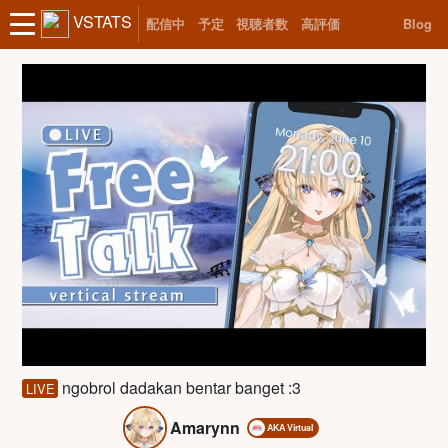
VSTATS
配信中
予定
視聴者数
高評価
Blog
ngobrol dadakan bentar banget :3
LIVE
Amarynn
AKA Virtual