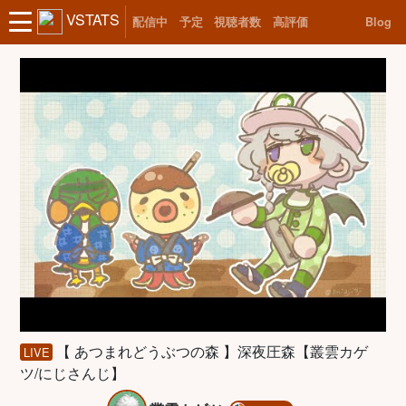
VSTATS
配信中
予定
視聴者数
高評価
Blog
【 あつまれどうぶつの森 】深夜圧森【叢雲カゲ
LIVE
ツ/にじさんじ】