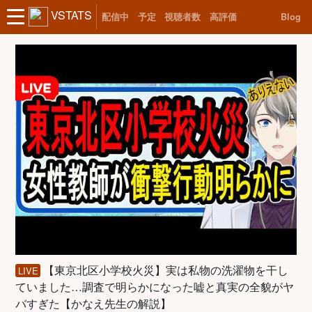
VSTATS
配信中
予定
視聴者数
高評価
Blog
【東京北区小学校火災】実は私物の洗濯物を干し
LIVE
ていました…調査で明らかになった嘘と真実の全貌がヤ
バすぎた【かなえ先生の解説】