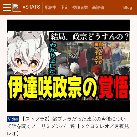
VSTATS
配信中
予定
視聴者数
高評価
Blog
【ストグラ2】餡ブレラだった政宗の今後につい
Video
て話を聞くノーリミメンバー達【ツクヨミレオ／月夜見
レオ】