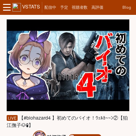
VSTATS
配信中
予定
視聴者数
高評価
Blog
【#biohazard4 】初めてのバイオ！ｳｪﾙｶ~~ﾝ②【狛
LIVE
江撫子🐶🧪】