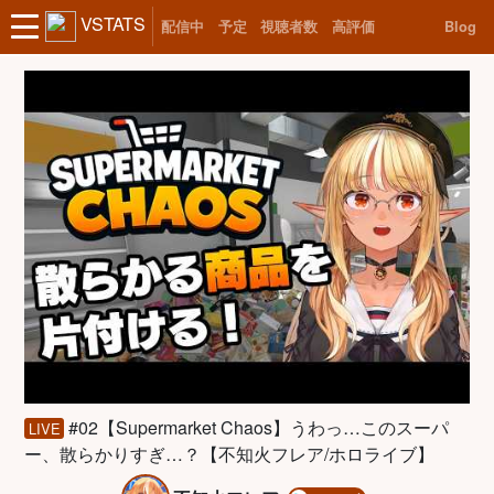
VSTATS
配信中
予定
視聴者数
高評価
Blog
#02【Supermarket Chaos】うわっ…このスーパ
LIVE
ー、散らかりすぎ…？【不知火フレア/ホロライブ】