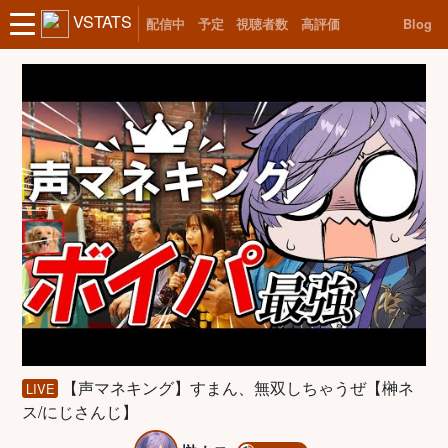
VSTATS
配信中
予定
視聴者数
高評価
Blog
【声マネキング】すまん、無双しちゃうぜ【榊ネ
LIVE
ス/にじさんじ】