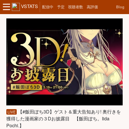
VSTATS
配信中
予定
視聴者数
高評価
Blog
【#飯田ぽち3D】ゲスト＆重大告知あり! 奥行きを
LIVE
獲得した漫画家の３Dお披露目 【飯田ぽち。Iida
Pochi.】