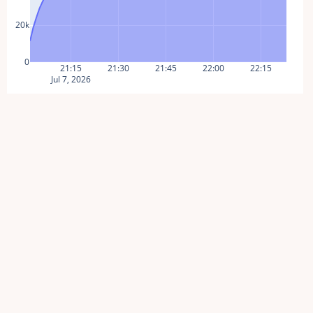
20k
0
21:15
21:30
21:45
22:00
22:15
Jul 7, 2026