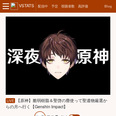
VSTATS
配信中
予定
視聴者数
高評価
Blog
【原神】脆弱樹脂＆聖啓の塵使って聖遺物厳選か
LIVE
らの月へ行く【Genshin Impact】