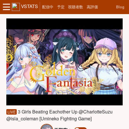
VSTATS
配信中
予定
視聴者数
高評価
Blog
3 Girls Beating Eachother Up @CharlotteSuzu
LIVE
@isla_coleman [Umineko Fighting Game]