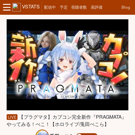
VSTATS
配信中
予定
視聴者数
高評価
Blog
【プラグマタ】カプコン完全新作『PRAGMATA』
LIVE
やってみる！ぺこ！【ホロライブ/兎田ぺこら】