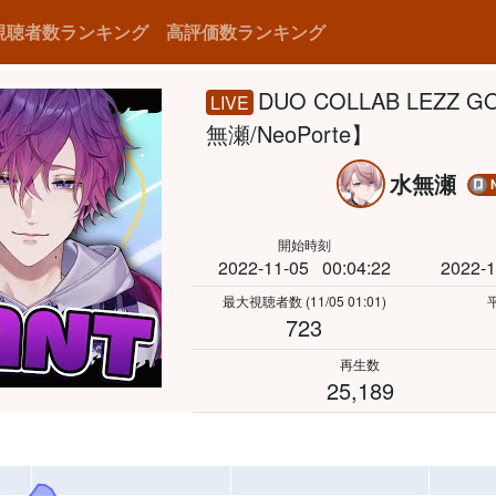
視聴者数ランキング
高評価数ランキング
DUO COLLAB LEZZ GO 
LIVE
無瀬/NeoPorte】
水無瀬
開始時刻
2022-11-05
00:04:22
2022-1
最大視聴者数
(11/05 01:01)
723
再生数
25,189