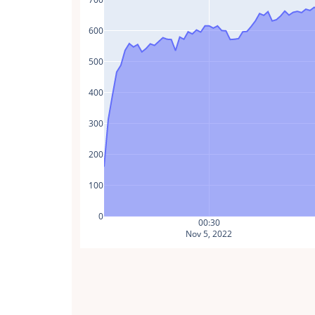
600
500
400
300
200
100
0
00:30
Nov 5, 2022