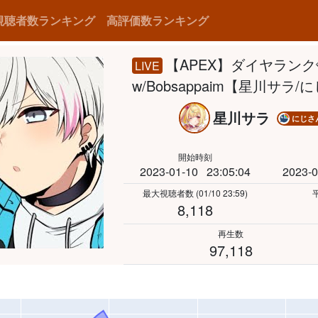
視聴者数ランキング
高評価数ランキング
【APEX】ダイヤランク
LIVE
w/Bobsappaim【星川サラ
星川サラ
にじさ
開始時刻
2023-01-10
23:05:04
2023-0
最大視聴者数
(01/10 23:59)
8,118
再生数
97,118