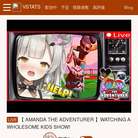
VSTATS
配信中
予定
視聴者数
高評価
Blog
【 AMANDA THE ADVENTURER 】WATCHING A
LIVE
WHOLESOME KIDS SHOW!