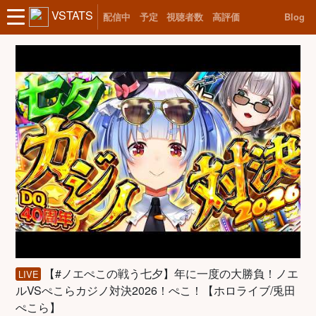
VSTATS
配信中
予定
視聴者数
高評価
Blog
【#ノエぺこの戦う七夕】年に一度の大勝負！ノエ
LIVE
ルVSぺこらカジノ対決2026！ぺこ！【ホロライブ/兎田
ぺこら】