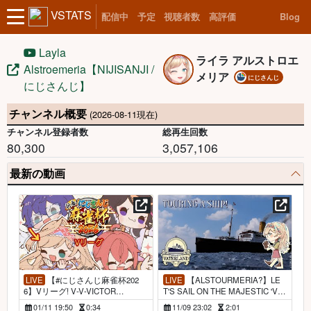
VSTATS
配信中
予定
視聴者数
高評価
Blog
Layla
ライラ アルストロエ
Alstroemeria【NIJISANJI /
メリア
にじさんじ
にじさんじ】
チャンネル概要
(2026-08-11現在)
チャンネル登録者数
総再生回数
80,300
3,057,106
最新の動画
LIVE
【#にじさんじ麻雀杯202
LIVE
【ALSTOURMERIA?】LE
6】Vリーグ! V-V-VICTOR
T'S SAIL ON THE MAJESTIC 'VAT
Y?????!!!【NIJISANJI | Layla Alstr
ERLAND'【NIJISANJI | Layla Alstr
01/11 19:50
0:34
11/09 23:02
2:01