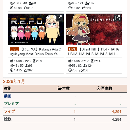
oemeria】
oemeria】
168
/
340
98
90
/
121
182
4,294
512
1,952
324
LIVE
【R.E.P.O.】Katanya Ada G
LIVE
【Silent Hill f】Pt.4 - HAHA
uguk yang Mesti Dielus Terus Yak?
HAHAHHAHAHAHAHAHAHAHAH
【NIJISANJI | Layla Alstroemeri
AA【NIJISANJI | Layla Alstroemeri
11/08 21:26
2:09
11/05 22:12
2:14
a】
a】
43
/
55
93
53
/
82
124
1,415
267
785
208
2026年1月
種別
本数
再生数
動画
-
-
プレミア
-
-
ライブ
1
4,294
総数
1
4,294