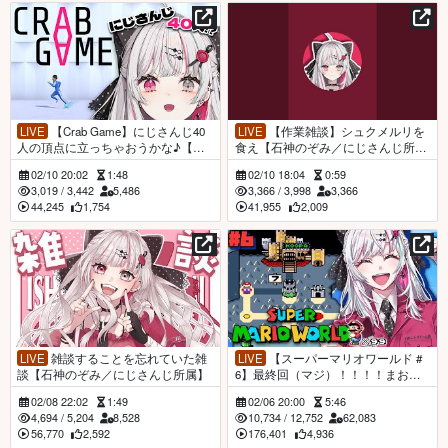
LIVE
【Crab Game】にじさんじ40
LIVE
【作業雑談】シュクメルリを
人の頂点に立っちゃおうかな♪【石
食え【石神のぞみ／にじさんじ所
神のぞみ／にじさんじ所属】
属】
02/10 20:02
1:48
02/10 18:04
0:59
3,019
/
3,442
5,486
3,366
/
3,998
3,366
44,245
1,754
41,955
2,009
LIVE
雑談することを忘れていた雑
LIVE
【スーパーマリオワールド #
談【石神のぞみ／にじさんじ所属】
6】最終回（マジ）！！！！まおう
クッパのたに #石神レトロゲーム部
02/08 22:02
1:49
02/06 20:00
5:46
【石神のぞみ／にじさんじ所属】
4,694
/
5,204
8,528
10,734
/
12,752
62,083
56,770
2,592
176,401
4,936