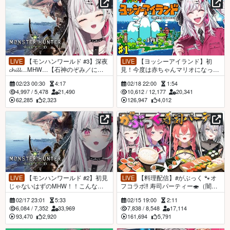
LIVE
【モンハンワールド #3】深夜
LIVE
【ヨッシーアイランド】初
𝓬𝓱𝓲𝓵𝓵…MHW…【石神のぞみ／にじ
見！今度は赤ちゃんマリオになって
さんじ所属】
ヨッシーと…？#石神レトロゲーム
02/23 00:30
4:17
02/18 22:00
1:54
部【石神のぞみ／にじさんじ所属】
4,997
/
5,478
21,490
10,612
/
12,177
20,341
62,285
2,323
126,947
4,012
LIVE
【モンハンワールド #2】初見
LIVE
【料理配信】#がぶっく 🐾オ
じゃないはずのMHW！！こんなに
フコラボ‼️ 寿司パーティー🍣（闇）
モンハンっておもろかったのかよ
【石神のぞみ／倉持めると／獅子堂
02/17 23:01
5:33
02/15 19:00
2:11
【石神のぞみ／にじさんじ所属】
あかり／ソフィア・ヴァレンタイン
6,084
/
7,352
33,969
7,838
/
8,548
17,114
／にじさんじ所属】
93,470
2,920
161,694
5,791