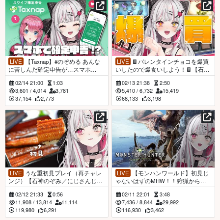
LIVE
【Taxnap】#のぞめる あんな
LIVE
🍫バレンタインチョコを爆買
に苦しんだ確定申告が…スマホ
いしたので爆食いしよう！🍫【石神
で！？！？【石神のぞみ／倉持める
のぞみ／にじさんじ所属】
02/14 21:00
1:03
02/13 21:38
2:50
と／にじさんじ所属】
3,601
/
4,014
3,781
5,410
/
6,732
15,419
37,154
2,773
68,133
3,198
LIVE
うな重初見プレイ（再チャレ
LIVE
【モンハンワールド】初見じ
ンジ）【石神のぞみ／にじさんじ所
ゃないはずのMHW！！狩猟から逃
属】
げるな【石神のぞみ／にじさんじ所
02/12 21:33
0:56
02/11 22:01
3:48
属】
11,908
/
13,814
11,114
7,436
/
8,844
29,992
119,980
6,291
116,930
3,462