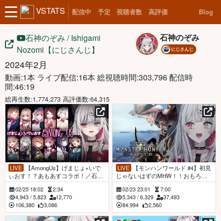
VSTATS
配信中
予定
視聴者数
高評価
Blog
石神のぞみ
石神のぞみ / Ishigami
Nozomi【にじさんじ】
にじさんじ
2024年2月
動画:1本 ライブ配信:16本
総視聴時間:303,796 配信時
間:46:19
総再生数:1,774,273 高評価数:64,315
LIVE
【AmongUs】げまじょ×いで
LIVE
【モンハンワールド #4】初見
ぃおす！？あもあすコラボ！／石神
じゃないはずのMHW！！おもろす
視点【石神のぞみ／にじさんじ所
ぎですこのゲームは【石神のぞみ／
02/25 18:02
2:34
02/23 23:01
7:00
属】
にじさんじ所属】
4,943
/
5,823
12,770
5,343
/
6,329
37,493
106,380
3,086
84,994
2,560