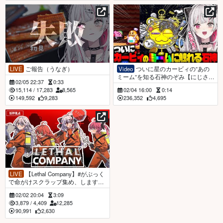
LIVE
ご報告（うなぎ）
Video
ついに星のカービィの”あの
ミーム”を知る石神のぞみ【にじさん
02/05 22:37
0:33
じ／切り抜き／星のカービィSDX／
15,114
/
17,283
8,565
02/04 16:00
0:14
#石神レトロゲーム部】
149,592
9,283
236,352
4,695
LIVE
【Lethal Company】#がぶっく
で命がけスクラップ集め、します！
【石神のぞみ／倉持めると／獅子堂
02/02 20:04
3:09
あかり／ソフィア・ヴァレンタイン
3,879
/
4,409
12,285
／にじさんじ所属】
90,991
2,630