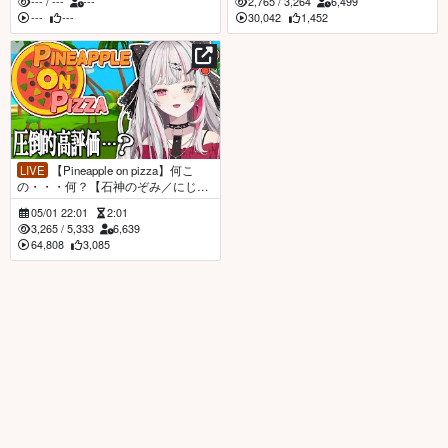
---
/
---
---
2,765
/
3,264
6,499
---
---
30,042
1,452
LIVE
【Pineapple on pizza】何こ
の・・・何？【石神のぞみ／にじさ
んじ所属】
05/01 22:01
2:01
3,265
/
5,333
6,639
64,808
3,085