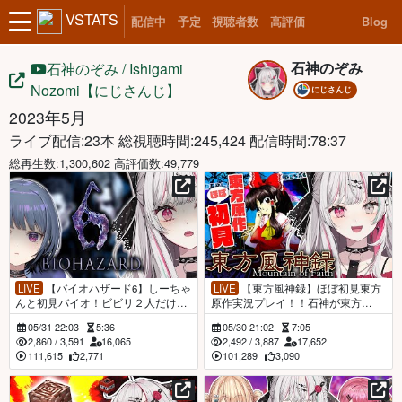
VSTATS
配信中
予定
視聴者数
高評価
Blog
石神のぞみ
石神のぞみ / Ishigami
Nozomi【にじさんじ】
にじさんじ
2023年5月
ライブ配信:23本
総視聴時間:245,424 配信時間:78:37
総再生数:1,300,602 高評価数:49,779
LIVE
【バイオハザード6】しーちゃ
LIVE
【東方風神録】ほぼ初見東方
んと初見バイオ！ビビリ２人だけど
原作実況プレイ！！石神が東方
協力すればいけるわよね＾＾#すー
を…？できらぁっ！【石神のぞみ／
05/31 22:03
5:36
05/30 21:02
7:05
ぱーかりすまにーと【石神のぞみ／
にじさんじ所属】
2,860
/
3,591
16,065
2,492
/
3,887
17,652
にじさんじ所属】
111,615
2,771
101,289
3,090