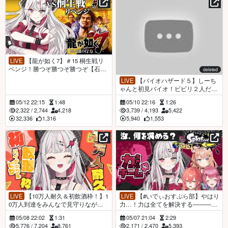
LIVE
【龍が如く7】＃15 桐生戦リ
ベンジ！勝つぞ勝つぞ勝つぞ【石神
deleted
のぞみ／にじさんじ所属】
LIVE
【バイオハザード５】しーち
ゃんと初見バイオ！ビビリ２人だけ
ど協力すればいけるわよね＾＾【石
05/12 22:15
1:48
05/10 22:16
1:26
神のぞみ／にじさんじ所属】
2,322
/
2,744
4,218
3,739
/
4,193
5,422
32,336
1,316
5,940
1,553
LIVE
【10万人耐久＆初飲酒枠！】1
LIVE
【#いでぃおすぷら部】やはり
0万人到達をみんなで見守りながら
力…！力は全てを解決する―――。
流行りのパイナップルオンピザで優
【石神のぞみ／にじさんじ所属】
05/08 22:02
1:31
05/07 21:04
2:29
勝していくことにするわね【石神の
5,776
/
7,204
8,761
2,171
/
2,470
5,393