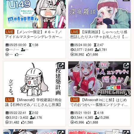
LIVE
【メンバー限定】＃６～７／
LIVE
【深夜雑談】しゃべったり感
アイドルマスターシンデレラガール
想話したりスパチャお礼したり【石
ズU149同時視聴！【石神のぞみ／に
神のぞみ／にじさんじ所属】
05/25 00:00
1:38
05/24 00:30
2:47
じさんじ所属】
---
/
---
---
2,077
/
2,645
5,781
---
---
36,992
1,686
LIVE
【Minecraft】学校建築計画会
LIVE
【Minecraft inにじ鯖】はじめ
議【石神のぞみ／にじさんじ所属】
てのおつかい～孤独エンドシティ探
索編～【石神のぞみ／にじさんじ所
05/22 22:41
2:02
05/21 19:01
4:18
属】
3,012
/
3,402
6,176
3,544
/
4,385
15,298
31,482
1,580
45,996
1,888