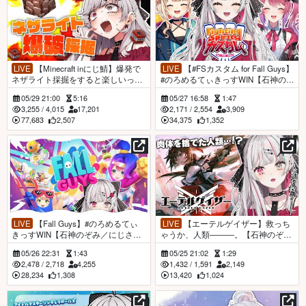
LIVE
【Minecraft inにじ鯖】爆発で
LIVE
【#FSカスタム for Fall Guys】
ネザライト採掘をすると楽しいっ
#のろめるてぃきっすWIN【石神のぞ
て…マジ？【石神のぞみ／にじさん
み／にじさんじ所属】
05/29 21:00
5:16
05/27 16:58
1:47
じ所属】
3,255
/
4,015
17,201
2,171
/
2,554
3,909
77,683
2,507
34,375
1,352
LIVE
【Fall Guys】#のろめるてぃ
LIVE
【エーテルゲイザー】救っち
きっすWIN【石神のぞみ／にじさん
ゃうか、人類―――。【石神のぞみ
じ所属】
／にじさんじ所属】
05/26 22:31
1:43
05/25 21:02
1:29
2,478
/
2,718
4,255
1,432
/
1,591
2,149
28,234
1,308
13,420
1,024