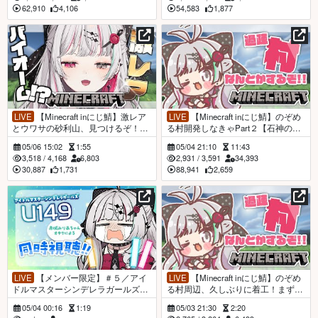
ぞみ／にじさんじ所属】
62,910
4,106
54,583
1,877
LIVE
【Minecraft inにじ鯖】激レア
LIVE
【Minecraft inにじ鯖】のぞめ
とウワサの砂利山、見つけるぞ！
る村開発しなきゃPart２【石神のぞ
【石神のぞみ／にじさんじ所属】
み／にじさんじ所属】
05/06 15:02
1:55
05/04 21:10
11:43
3,518
/
4,168
6,803
2,931
/
3,591
34,393
30,887
1,731
88,941
2,659
LIVE
【メンバー限定】＃５／アイ
LIVE
【Minecraft inにじ鯖】のぞめ
ドルマスターシンデレラガールズU1
る村周辺、久しぶりに着工！まずは
49同時視聴！【石神のぞみ／にじさ
現地視察【石神のぞみ／にじさんじ
05/04 00:16
1:19
05/03 21:30
2:20
んじ所属】
所属】