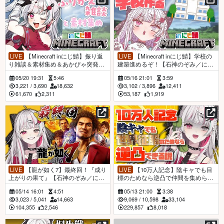
LIVE
【Minecraft inにじ鯖】振り返
LIVE
【Minecraft inにじ鯖】学校の
り雑談＆素材集め＆あかぴゃ突発コ
建築進めるぞ！【石神のぞみ／にじ
ラボ【石神のぞみ／にじさんじ所
さんじ所属】
05/20 19:31
5:46
05/16 21:01
3:59
属】
3,221
/
3,690
18,632
3,102
/
3,896
12,411
61,670
2,311
53,187
1,919
LIVE
【龍が如く7】最終回！『成り
LIVE
【10万人記念】陰キャでも目
上がりの果て』【石神のぞみ／にじ
標のためなら逆凸で仲間を集められ
さんじ所属】
るはず！【石神のぞみ／にじさんじ
05/14 16:01
4:51
05/13 21:00
3:38
所属】
3,023
/
5,041
14,663
9,069
/
10,598
33,104
104,355
2,546
229,857
8,018