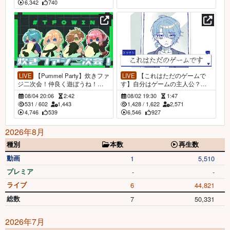
6,342
740
LIVE
【Pummel Party】炊きファ
LIVE
【これはただのゲームで
ジ二次会！仲良く遊ぼうね！
す】自分はゲームの主人公？
【渚トラウト/にじさんじ】
【渚トラウト/にじさんじ】
08/04 20:06
2:42
08/02 19:30
1:47
531
/
602
1,443
1,428
/
1,622
2,571
4,746
539
6,546
927
2026年8月
種別
本数
再生数
動画
1
5,510
プレミア
-
-
ライブ
6
44,821
総数
7
50,331
2026年7月