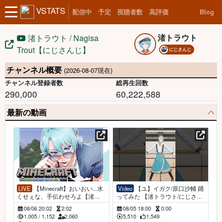
VSTATS
配信中
予定
視聴者数
高評価
Blog
渚トラウト
渚トラウト / Nagisa
Trout【にじさんじ】
にじさんじ
チャンネル概要
(2026-08-07現在)
チャンネル登録者数
総再生回数
290,000
60,222,588
最新の動画
LIVE
【Minecraft】おいおい...水
Video
【ユ】イガク/原口沙輔 踊
くせぇな、手伝わせろよ【渚ト
ってみた 【渚トラウト/にじさん
ラウト/にじさんじ】
じ】
08/06 20:02
2:02
08/05 18:00
0:00
1,005
/
1,152
2,060
5,510
1,549