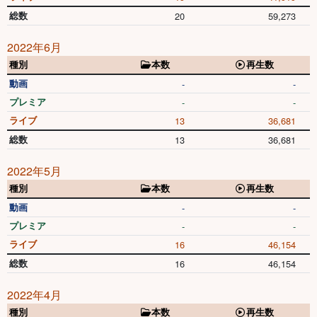
総数
20
59,273
2022年6月
種別
本数
再生数
動画
-
-
プレミア
-
-
ライブ
13
36,681
総数
13
36,681
2022年5月
種別
本数
再生数
動画
-
-
プレミア
-
-
ライブ
16
46,154
総数
16
46,154
2022年4月
種別
本数
再生数