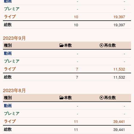
動画
-
-
プレミア
-
-
ライブ
10
19,397
総数
10
19,397
2023年9月
種別
本数
再生数
動画
-
-
プレミア
-
-
ライブ
7
11,532
総数
7
11,532
2023年8月
種別
本数
再生数
動画
-
-
プレミア
-
-
ライブ
11
39,441
総数
11
39,441