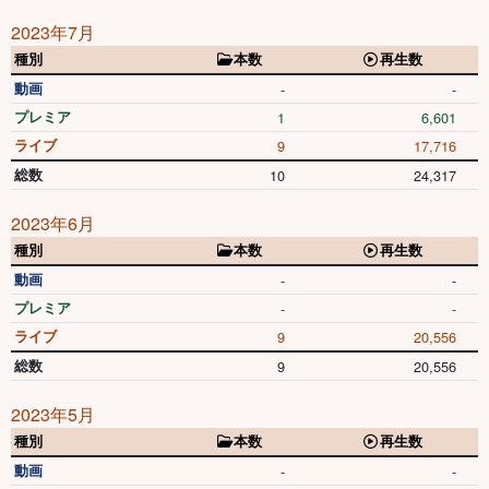
2023年7月
種別
本数
再生数
動画
-
-
プレミア
1
6,601
ライブ
9
17,716
総数
10
24,317
2023年6月
種別
本数
再生数
動画
-
-
プレミア
-
-
ライブ
9
20,556
総数
9
20,556
2023年5月
種別
本数
再生数
動画
-
-