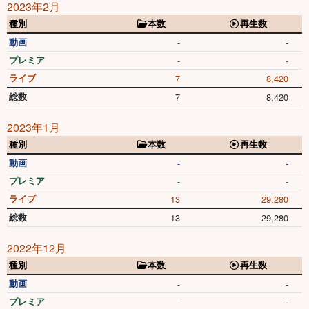
2023年2月
種別
本数
再生数
動画
-
-
プレミア
-
-
ライブ
7
8,420
総数
7
8,420
2023年1月
種別
本数
再生数
動画
-
-
プレミア
-
-
ライブ
13
29,280
総数
13
29,280
2022年12月
種別
本数
再生数
動画
-
-
プレミア
-
-