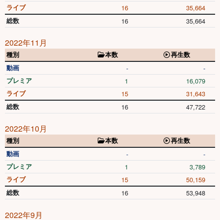
ライブ
16
35,664
総数
16
35,664
2022年11月
種別
本数
再生数
動画
-
-
プレミア
1
16,079
ライブ
15
31,643
総数
16
47,722
2022年10月
種別
本数
再生数
動画
-
-
プレミア
1
3,789
ライブ
15
50,159
総数
16
53,948
2022年9月