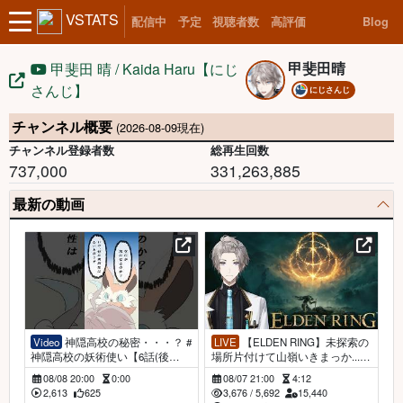
VSTATS
配信中
予定
視聴者数
高評価
Blog
甲斐田晴
甲斐田 晴 / Kaida Haru【にじ
さんじ】
にじさんじ
チャンネル概要
(2026-08-09現在)
チャンネル登録者数
総再生回数
737,000
331,263,885
最新の動画
Video
神隠高校の秘密・・・？ #
LIVE
【ELDEN RING】未探索の
神隠高校の妖術使い【6話(後
場所片付けて山嶺いきまっか... #
編)】
22【甲斐田晴/にじさんじ】
08/08 20:00
0:00
08/07 21:00
4:12
2,613
625
3,676
/
5,692
15,440