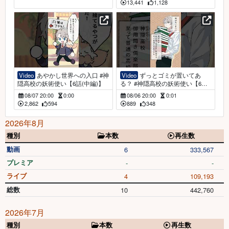
13,441
1,128
Video
あやかし世界への入口 #神
Video
ずっとゴミが置いてあ
隠高校の妖術使い【6話(中編)】
る？ #神隠高校の妖術使い【6話
(前編)】
08/07 20:00
0:00
08/06 20:00
0:01
2,862
594
889
348
2026年8月
種別
本数
再生数
動画
6
333,567
プレミア
-
-
ライブ
4
109,193
総数
10
442,760
2026年7月
種別
本数
再生数