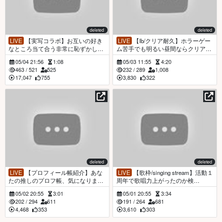
deleted
deleted
LIVE
【実写コラボ】お互いの好き
LIVE
【Ib/クリア耐久】ホラーゲー
なところ当て合う非常に恥ずかしい
ム苦手でも明るい昼間ならクリアで
ゲーム #ぷいぺろーしょん【ます
きる説【ますかれーど／ #猫田ぺぺ
05/04 21:56
1:08
05/03 11:55
4:20
かれーど／ #猫田ぺぺろ​（Pepero Ne
ろ​（Pepero Nekoda）】
463
/
521
525
232
/
289
1,008
koda）】
17,047
755
3,830
322
deleted
deleted
LIVE
【プロフィール帳紹介】あな
LIVE
【歌枠/singing stream】活動１
たの推しのプロフ帳、気になりませ
周年で歌唱力上がったのか検
んか？？？【ますかれーど／ #猫田
証！！！【ますかれーど／ #猫田ぺ
05/02 20:55
3:01
05/01 20:55
3:34
ぺぺろ​（Pepero Nekoda）】
ぺろ​（Pepero Nekoda）】
202
/
294
611
191
/
264
681
4,468
353
3,610
303