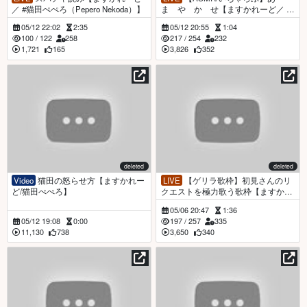
／ #猫田ぺぺろ​（Pepero Nekoda）】
ま や か せ【ますかれーど／ #
猫田ぺぺろ​（Pepero Nekoda）】
05/12 22:02
2:35
05/12 20:55
1:04
100
/
122
258
217
/
254
232
1,721
165
3,826
352
deleted
deleted
Video
猫田の怒らせ方【ますかれー
LIVE
【ゲリラ歌枠】初見さんのリ
ど/猫田ぺぺろ】
クエストを極力歌う歌枠【ますかれ
ーど／ #猫田ぺぺろ​（Pepero Nekod
05/06 20:47
1:36
a）】
05/12 19:08
0:00
197
/
257
335
11,130
738
3,650
340