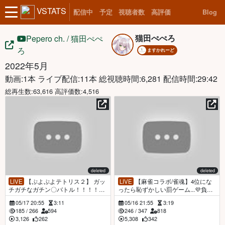
VSTATS
配信中
予定
視聴者数
高評価
Blog
猫田ぺぺろ
Pepero ch. / 猫田ぺぺ
ろ
ますかれーど
2022年5月
動画:1本 ライブ配信:11本
総視聴時間:6,281 配信時間:29:42
総再生数:63,616 高評価数:4,516
deleted
deleted
LIVE
【ぷよぷよテトリス２】 ガッ
LIVE
【麻雀コラボ/雀魂】4位にな
チガチなガチン〇バトル！！！！！
ったら恥ずかしい罰ゲーム...💜負け
【ますかれーど／ #猫田ぺぺろ​（Pe
ないぞ！！！ #ますかれ麻雀部 【ま
05/17 20:55
3:11
05/16 21:55
3:19
pero Nekoda）】
すかれーど／ #猫田ぺぺろ​（Pepero
185
/
266
594
246
/
347
818
Nekoda）】
3,126
262
5,308
342