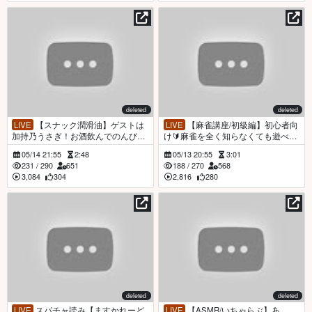
deleted
deleted
LIVE
【スナック潤滑油】ゲストは
LIVE
【麻雀講座/初級編】初心者向
加持乃うさぎ！お酒飲んでのんびり
け🔰麻雀を全く知らなくても遊べる
お話ししよ！【ますかれーど／ #猫
ようになる！？牌とリーチ編！【ま
05/14 21:55
2:48
05/13 20:55
3:01
田ぺぺろ​（Pepero Nekoda）】
すかれーど／ #猫田ぺぺろ​（Pepero
231
/
290
651
188
/
270
568
Nekoda）】
3,084
304
2,816
280
deleted
deleted
LIVE
スパチャ読み【ますかれーど
LIVE
【ASMR/いちゃらぶ】あ